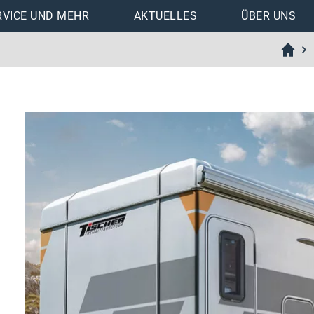
RVICE UND MEHR
AKTUELLES
ÜBER UNS
nen
Downloads
Trail/Box 200
Trail/Box 220
Trail/Box 230/230S
Trail/Box 240
Trail/Box 260/260S
Trail/Box 260R/260RS
Trail/Box 260SD
Trail/Box 250/275
Trail/Box 280/280S