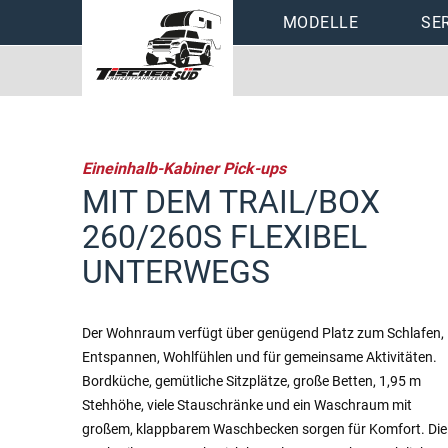
Navigation
MODELLE
SE
überspringen
Tischer Wohnkabi
Preislisten
Stoffmuster
Eineinhalb-Kabiner Pick-ups
Zubehör
MIT DEM TRAIL/BOX
260/260S FLEXIBEL
UNTERWEGS
Der Wohnraum verfügt über genügend Platz zum Schlafen,
Entspannen, Wohlfühlen und für gemeinsame Aktivitäten.
Bordküche, gemütliche Sitzplätze, große Betten, 1,95 m
Stehhöhe, viele Stauschränke und ein Waschraum mit
großem, klappbarem Waschbecken sorgen für Komfort. Die