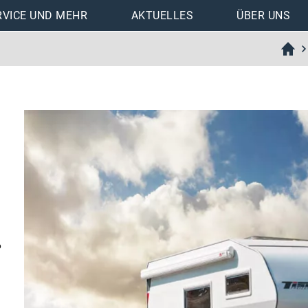
RVICE UND MEHR
AKTUELLES
ÜBER UNS
nen
Downloads
Trail/Box 200
Trail/Box 220
Trail/Box 230/230S
Trail/Box 240
Trail/Box 260/260S
Trail/Box 260R/260RS
Trail/Box 260SD
Trail/Box 250/275
6
Trail/Box 280/280S