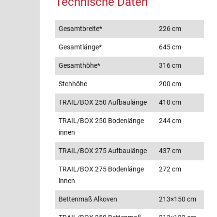
Technische Daten
Gesamtbreite*
226 cm
Gesamtlänge*
645 cm
Gesamthöhe*
316 cm
Stehhöhe
200 cm
TRAIL/BOX 250 Aufbaulänge
410 cm
TRAIL/BOX 250 Bodenlänge
244 cm
innen
TRAIL/BOX 275 Aufbaulänge
437 cm
TRAIL/BOX 275 Bodenlänge
272 cm
innen
Bettenmaß Alkoven
213×150 cm