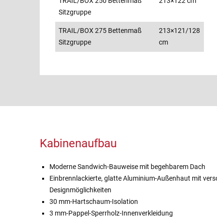
TRAIL/BOX 250 Bettenmaß
213×122 cm
Sitzgruppe
TRAIL/BOX 275 Bettenmaß
213×121/128
Sitzgruppe
cm
Kabinenaufbau
Moderne Sandwich-Bauweise mit begehbarem Dach
Einbrennlackierte, glatte Aluminium-Außenhaut mit ver
Designmöglichkeiten
30 mm-Hartschaum-Isolation
3 mm-Pappel-Sperrholz-Innenverkleidung